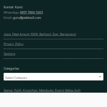
Kontak Kami:
WhatsApp:
0851 7866 5265
Email:
guru@peletasli.com
Jasa Pelet Ampuh 100% Berhasil Dan Bergaransi
Privacy Policy
Tentang
Categories
Semar Putih Kinasihan Membuka Energi Welas Asih
Doa untuk buka usaha biar laris manis berkah