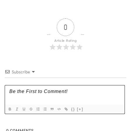
0
Article Rating
Subscribe
{}
[+]
0
COMMENTS