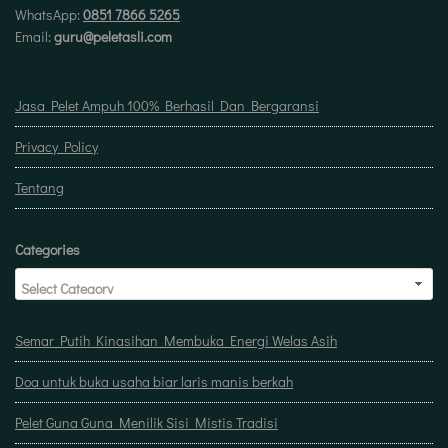
WhatsApp:
0851 7866 5265
Email:
guru@peletasli.com
Jasa Pelet Ampuh 100% Berhasil Dan Bergaransi
Privacy Policy
Tentang
Categories
Semar Putih Kinasihan Membuka Energi Welas Asih
Doa untuk buka usaha biar laris manis berkah
Pelet Guna Guna Menilik Sisi Mistis Tradisi