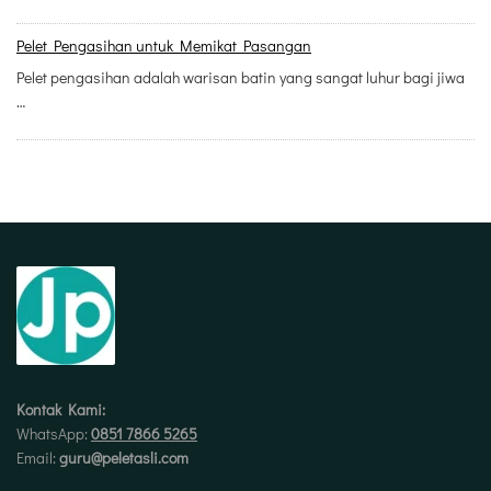
Pelet Pengasihan untuk Memikat Pasangan
Pelet pengasihan adalah warisan batin yang sangat luhur bagi jiwa
…
Kontak Kami:
WhatsApp:
0851 7866 5265
Email:
guru@peletasli.com