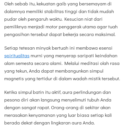
Oleh sebab itu, kekuatan gaib yang bersemayam di
dalamnya memiliki stabilitas tinggi dan tidak mudah
pudar oleh pengaruh waktu. Kesucian niat dari
pemiliknya menjadi motor penggerak utama agar tuah
pengasihan tersebut dapat bekerja secara maksimal.
Setiap tetesan minyak bertuah ini membawa esensi
spiritualitas
murni yang menyerap saripati keindahan
alam semesta secara alami. Melalui meditasi olah rasa
yang tekun, Anda dapat membangunkan simpul
magnetis yang tertidur di dalam wadah mistik tersebut.
Ketika simpul batin itu aktif, aura perlindungan dan
pesona diri akan langsung menyelimuti tubuh Anda
dengan sangat rapat. Orang-orang di sekitar akan
merasakan kenyamanan yang luar biasa setiap kali
berada dekat dengan lingkaran aura Anda.