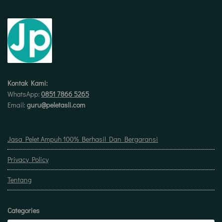
Kontak Kami:
WhatsApp:
0851 7866 5265
Email:
guru@peletasli.com
Jasa Pelet Ampuh 100% Berhasil Dan Bergaransi
Privacy Policy
Tentang
Categories