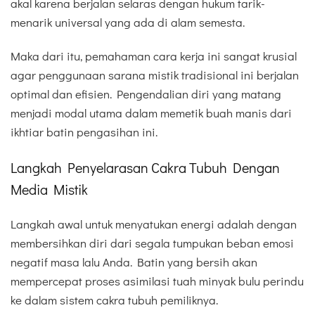
akal karena berjalan selaras dengan hukum tarik-
menarik universal yang ada di alam semesta.
Maka dari itu, pemahaman cara kerja ini sangat krusial
agar penggunaan sarana mistik tradisional ini berjalan
optimal dan efisien. Pengendalian diri yang matang
menjadi modal utama dalam memetik buah manis dari
ikhtiar batin pengasihan ini.
Langkah Penyelarasan Cakra Tubuh Dengan
Media Mistik
Langkah awal untuk menyatukan energi adalah dengan
membersihkan diri dari segala tumpukan beban emosi
negatif masa lalu Anda. Batin yang bersih akan
mempercepat proses asimilasi tuah minyak bulu perindu
ke dalam sistem cakra tubuh pemiliknya.