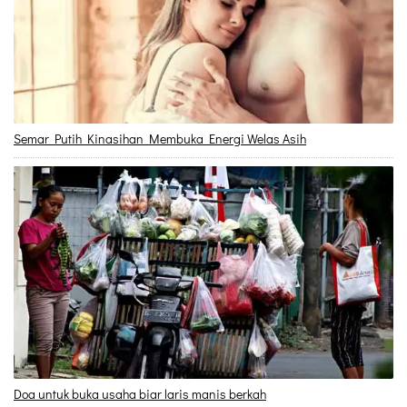
Semar Putih Kinasihan Membuka Energi Welas Asih
Doa untuk buka usaha biar laris manis berkah