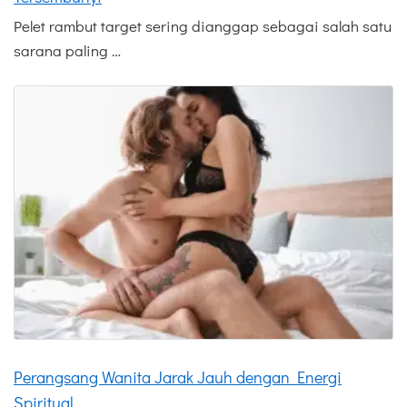
Pelet rambut target sering dianggap sebagai salah satu
sarana paling …
Perangsang Wanita Jarak Jauh dengan Energi
Spiritual