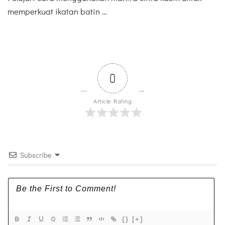
memperkuat ikatan batin …
0
Article Rating
Subscribe
{}
[+]