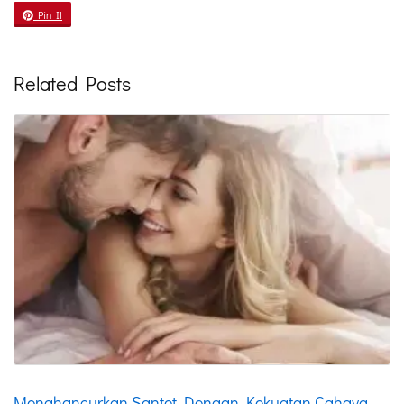
Pin It
Related Posts
Menghancurkan Santet Dengan Kekuatan Cahaya