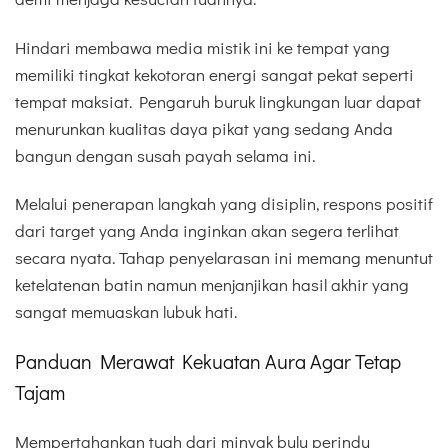
Hindari membawa media mistik ini ke tempat yang
memiliki tingkat kekotoran energi sangat pekat seperti
tempat maksiat. Pengaruh buruk lingkungan luar dapat
menurunkan kualitas daya pikat yang sedang Anda
bangun dengan susah payah selama ini.
Melalui penerapan langkah yang disiplin, respons positif
dari target yang Anda inginkan akan segera terlihat
secara nyata. Tahap penyelarasan ini memang menuntut
ketelatenan batin namun menjanjikan hasil akhir yang
sangat memuaskan lubuk hati.
Panduan Merawat Kekuatan Aura Agar Tetap
Tajam
Mempertahankan tuah dari minyak bulu perindu