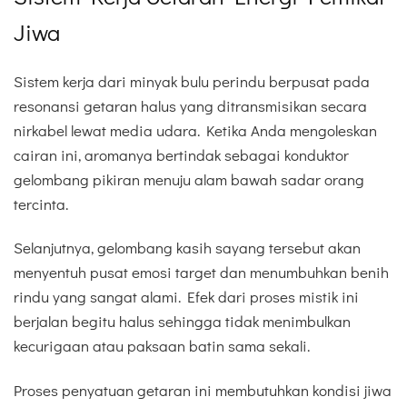
Jiwa
Sistem kerja dari minyak bulu perindu berpusat pada
resonansi getaran halus yang ditransmisikan secara
nirkabel lewat media udara. Ketika Anda mengoleskan
cairan ini, aromanya bertindak sebagai konduktor
gelombang pikiran menuju alam bawah sadar orang
tercinta.
Selanjutnya, gelombang kasih sayang tersebut akan
menyentuh pusat emosi target dan menumbuhkan benih
rindu yang sangat alami. Efek dari proses mistik ini
berjalan begitu halus sehingga tidak menimbulkan
kecurigaan atau paksaan batin sama sekali.
Proses penyatuan getaran ini membutuhkan kondisi jiwa