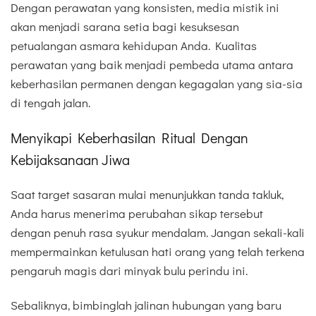
Dengan perawatan yang konsisten, media mistik ini
akan menjadi sarana setia bagi kesuksesan
petualangan asmara kehidupan Anda. Kualitas
perawatan yang baik menjadi pembeda utama antara
keberhasilan permanen dengan kegagalan yang sia-sia
di tengah jalan.
Menyikapi Keberhasilan Ritual Dengan
Kebijaksanaan Jiwa
Saat target sasaran mulai menunjukkan tanda takluk,
Anda harus menerima perubahan sikap tersebut
dengan penuh rasa syukur mendalam. Jangan sekali-kali
mempermainkan ketulusan hati orang yang telah terkena
pengaruh magis dari minyak bulu perindu ini.
Sebaliknya, bimbinglah jalinan hubungan yang baru