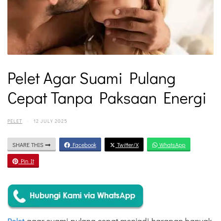
Pelet Agar Suami Pulang
Cepat Tanpa Paksaan Energi
PELET
·
12 JULY 2025
SHARE THIS
Facebook
Twitter/X
WhatsApp
Pin It
Pelet
agar suami pulang cepat menjadi harapan banyak