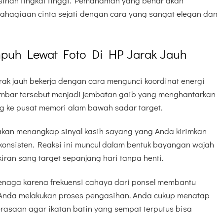
sihan tingkat tinggi. Pemahaman yang benar akan
hagiaan cinta sejati dengan cara yang sangat elegan dan
puh Lewat Foto Di HP Jarak Jauh
jarak jauh bekerja dengan cara mengunci koordinat energi
Gambar tersebut menjadi jembatan gaib yang menghantarkan
 ke pusat memori alam bawah sadar target.
 akan menangkap sinyal kasih sayang yang Anda kirimkan
g konsisten. Reaksi ini muncul dalam bentuk bayangan wajah
iran sang target sepanjang hari tanpa henti.
tenaga karena frekuensi cahaya dari ponsel membantu
 Anda melakukan proses pengasihan. Anda cukup menatap
rasaan agar ikatan batin yang sempat terputus bisa