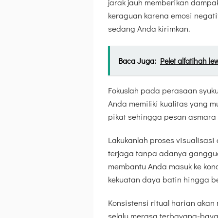
jarak jauh memberikan dampa
keraguan karena emosi negati
sedang Anda kirimkan.
Baca Juga:
Pelet alfatihah le
Fokuslah pada perasaan syukur
Anda memiliki kualitas yang m
pikat sehingga pesan asmara 
Lakukanlah proses visualisasi
terjaga tanpa adanya ganggua
membantu Anda masuk ke kond
kekuatan daya batin hingga be
Konsistensi ritual harian aka
selalu merasa terbayang-bayan