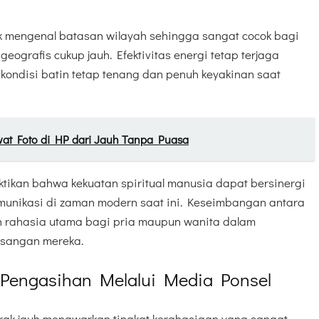
ak mengenal batasan wilayah sehingga sangat cocok bagi
eografis cukup jauh. Efektivitas energi tetap terjaga
ndisi batin tetap tenang dan penuh keyakinan saat
wat Foto di HP dari Jauh Tanpa Puasa
ktikan bahwa kekuatan spiritual manusia dapat bersinergi
munikasi di zaman modern saat ini. Keseimbangan antara
n rahasia utama bagi pria maupun wanita dalam
sangan mereka.
 Pengasihan Melalui Media Ponsel
jarak jauh menawarkan tingkat kerahasiaan yang sangat