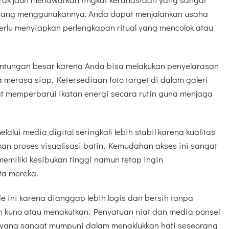
u yang menggunakannya. Anda dapat menjalankan usaha
perlu menyiapkan perlengkapan ritual yang mencolok atau
euntungan besar karena Anda bisa melakukan penyelarasan
 merasa siap. Ketersediaan foto target di dalam galeri
 memperbarui ikatan energi secara rutin guna menjaga
alui media digital seringkali lebih stabil karena kualitas
n proses visualisasi batin. Kemudahan akses ini sangat
miliki kesibukan tinggi namun tetap ingin
ta mereka.
e ini karena dianggap lebih logis dan bersih tanpa
an kuno atau menakutkan. Penyatuan niat dan media ponsel
u yang sangat mumpuni dalam menaklukkan hati seseorang