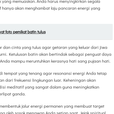
k yang memuaskan. Anda harus menyingkirkan segala
f hanya akan menghambat laju pancaran energi yang
wat foto pemikat batin tulus
 dan cinta yang tulus agar getaran yang keluar dari jiwa
urni. Ketulusan batin akan bertindak sebagai penguat daya
Anda mampu meruntuhkan kerasnya hati sang pujaan hati.
 di tempat yang tenang agar resonansi energi Anda tetap
n dari frekuensi lingkungan luar. Keheningan akan
isi meditatif yang sangat dalam guna meningkatkan
rlipat ganda.
n membentuk jalur energi permanen yang membuat target
g oleh sosok menawan Anda setiap saat. Jejak spiritual