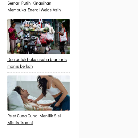
Semar Putih Kinasihan
Membuka Energi Welas Asih
Doa untuk buka usaha biar laris
manis berkah
Pelet Guna Guna Menilik Sisi
Mistis Tradisi