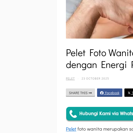
Pelet Foto Wani
dengan Energi P
PELET
·
23 OCTOBER 2025
SHARE THIS
Facebook
T
Pelet
foto wanita merupakan sa