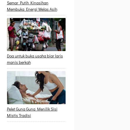
Semar Putih Kinasihan
Membuka Energi Welas Asih
Doa untuk buka usaha biar laris
manis berkah
Pelet Guna Guna Menilik Sisi
Mistis Tradisi