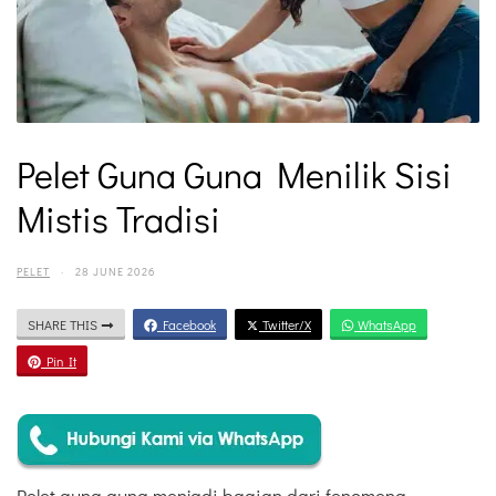
Pelet Guna Guna Menilik Sisi
Mistis Tradisi
PELET
·
28 JUNE 2026
SHARE THIS
Facebook
Twitter/X
WhatsApp
Pin It
Pelet guna guna menjadi bagian dari fenomena