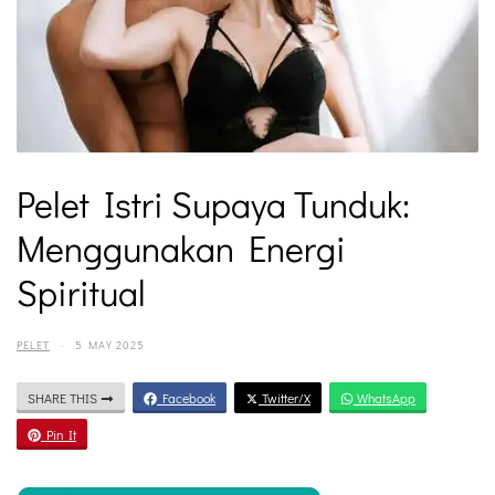
Pelet Istri Supaya Tunduk:
Menggunakan Energi
Spiritual
PELET
·
5 MAY 2025
SHARE THIS
Facebook
Twitter/X
WhatsApp
Pin It