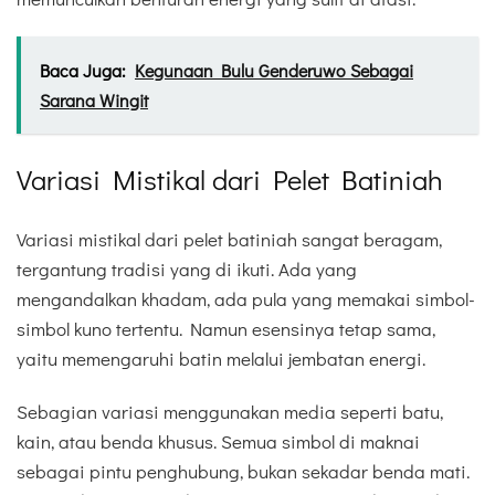
Baca Juga:
Kegunaan Bulu Genderuwo Sebagai
Sarana Wingit
Variasi Mistikal dari Pelet Batiniah
Variasi mistikal dari pelet batiniah sangat beragam,
tergantung tradisi yang di ikuti. Ada yang
mengandalkan khadam, ada pula yang memakai simbol-
simbol kuno tertentu. Namun esensinya tetap sama,
yaitu memengaruhi batin melalui jembatan energi.
Sebagian variasi menggunakan media seperti batu,
kain, atau benda khusus. Semua simbol di maknai
sebagai pintu penghubung, bukan sekadar benda mati.