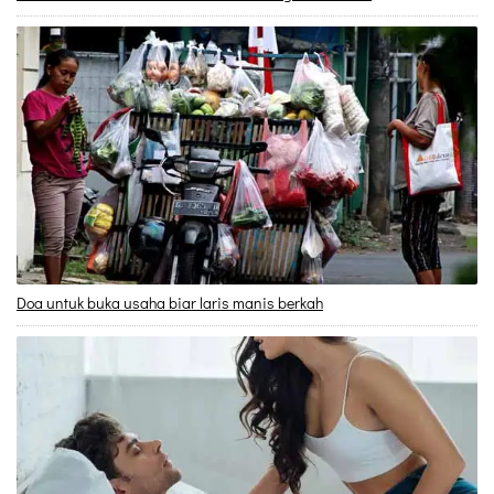
Doa untuk buka usaha biar laris manis berkah