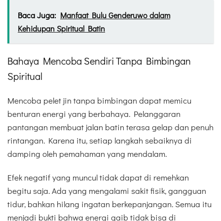
Baca Juga:
Manfaat Bulu Genderuwo dalam
Kehidupan Spiritual Batin
Bahaya Mencoba Sendiri Tanpa Bimbingan
Spiritual
Mencoba pelet jin tanpa bimbingan dapat memicu
benturan energi yang berbahaya. Pelanggaran
pantangan membuat jalan batin terasa gelap dan penuh
rintangan. Karena itu, setiap langkah sebaiknya di
damping oleh pemahaman yang mendalam.
Efek negatif yang muncul tidak dapat di remehkan
begitu saja. Ada yang mengalami sakit fisik, gangguan
tidur, bahkan hilang ingatan berkepanjangan. Semua itu
menjadi bukti bahwa energi gaib tidak bisa di