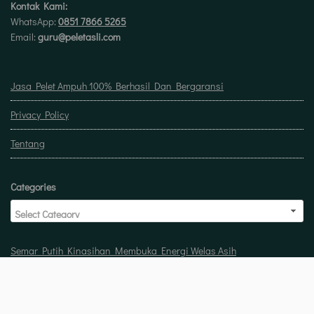
Kontak Kami:
WhatsApp:
0851 7866 5265
Email:
guru@peletasli.com
Jasa Pelet Ampuh 100% Berhasil Dan Bergaransi
Privacy Policy
Tentang
Categories
Semar Putih Kinasihan Membuka Energi Welas Asih
Doa untuk buka usaha biar laris manis berkah
Pelet Guna Guna Menilik Sisi Mistis Tradisi