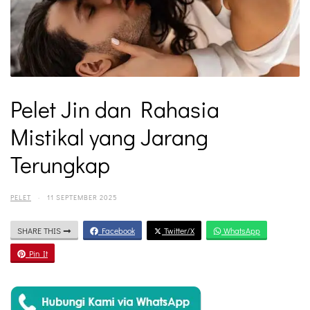
Pelet Jin dan Rahasia
Mistikal yang Jarang
Terungkap
PELET
·
11 SEPTEMBER 2025
SHARE THIS
Facebook
Twitter/X
WhatsApp
Pin It