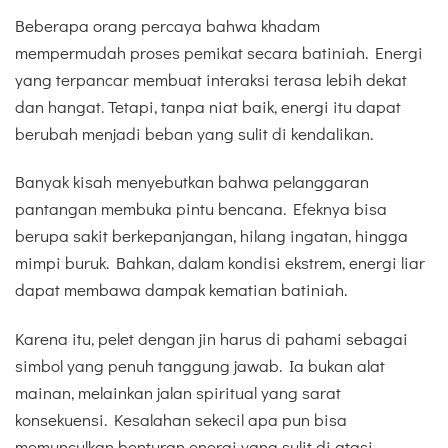
Beberapa orang percaya bahwa khadam
mempermudah proses pemikat secara batiniah. Energi
yang terpancar membuat interaksi terasa lebih dekat
dan hangat. Tetapi, tanpa niat baik, energi itu dapat
berubah menjadi beban yang sulit di kendalikan.
Banyak kisah menyebutkan bahwa pelanggaran
pantangan membuka pintu bencana. Efeknya bisa
berupa sakit berkepanjangan, hilang ingatan, hingga
mimpi buruk. Bahkan, dalam kondisi ekstrem, energi liar
dapat membawa dampak kematian batiniah.
Karena itu, pelet dengan jin harus di pahami sebagai
simbol yang penuh tanggung jawab. Ia bukan alat
mainan, melainkan jalan spiritual yang sarat
konsekuensi. Kesalahan sekecil apa pun bisa
memunculkan benturan energi yang sulit di atasi.