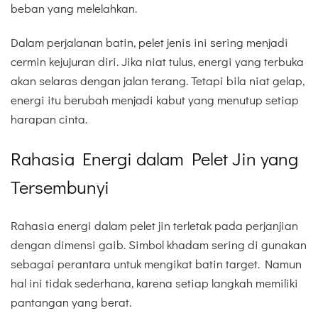
beban yang melelahkan.
Dalam perjalanan batin, pelet jenis ini sering menjadi
cermin kejujuran diri. Jika niat tulus, energi yang terbuka
akan selaras dengan jalan terang. Tetapi bila niat gelap,
energi itu berubah menjadi kabut yang menutup setiap
harapan cinta.
Rahasia Energi dalam Pelet Jin yang
Tersembunyi
Rahasia energi dalam pelet jin terletak pada perjanjian
dengan dimensi gaib. Simbol khadam sering di gunakan
sebagai perantara untuk mengikat batin target. Namun
hal ini tidak sederhana, karena setiap langkah memiliki
pantangan yang berat.