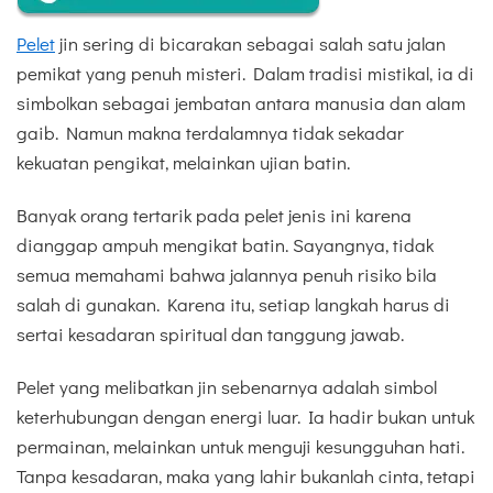
Pelet
jin sering di bicarakan sebagai salah satu jalan
pemikat yang penuh misteri. Dalam tradisi mistikal, ia di
simbolkan sebagai jembatan antara manusia dan alam
gaib. Namun makna terdalamnya tidak sekadar
kekuatan pengikat, melainkan ujian batin.
Banyak orang tertarik pada pelet jenis ini karena
dianggap ampuh mengikat batin. Sayangnya, tidak
semua memahami bahwa jalannya penuh risiko bila
salah di gunakan. Karena itu, setiap langkah harus di
sertai kesadaran spiritual dan tanggung jawab.
Pelet yang melibatkan jin sebenarnya adalah simbol
keterhubungan dengan energi luar. Ia hadir bukan untuk
permainan, melainkan untuk menguji kesungguhan hati.
Tanpa kesadaran, maka yang lahir bukanlah cinta, tetapi