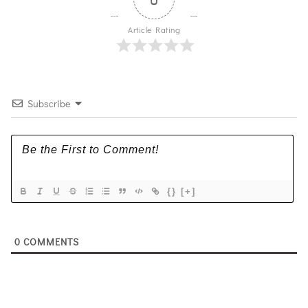
Article Rating
Subscribe
{}
[+]
0
COMMENTS