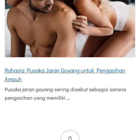
Rahasia Pusaka Jaran Goyang untuk Pengasihan
Ampuh
Pusaka jaran goyang sering disebut sebagai sarana
pengasihan yang memiliki …
0