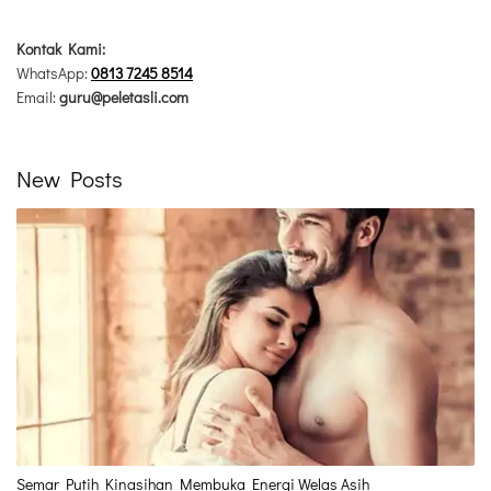
Kontak Kami:
WhatsApp:
0813 7245 8514
Email:
guru@peletasli.com
New Posts
Semar Putih Kinasihan Membuka Energi Welas Asih