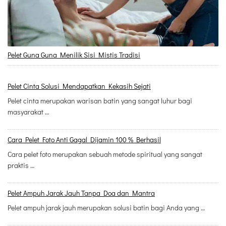
Pelet Guna Guna Menilik Sisi Mistis Tradisi
Pelet Cinta Solusi Mendapatkan Kekasih Sejati
Pelet cinta merupakan warisan batin yang sangat luhur bagi
masyarakat …
Cara Pelet Foto Anti Gagal Dijamin 100 % Berhasil
Cara pelet foto merupakan sebuah metode spiritual yang sangat
praktis …
Pelet Ampuh Jarak Jauh Tanpa Doa dan Mantra
Pelet ampuh jarak jauh merupakan solusi batin bagi Anda yang …