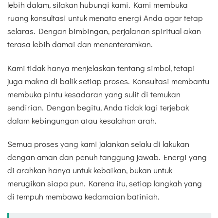
lebih dalam, silakan hubungi kami. Kami membuka
ruang konsultasi untuk menata energi Anda agar tetap
selaras. Dengan bimbingan, perjalanan spiritual akan
terasa lebih damai dan menenteramkan.
Kami tidak hanya menjelaskan tentang simbol, tetapi
juga makna di balik setiap proses. Konsultasi membantu
membuka pintu kesadaran yang sulit di temukan
sendirian. Dengan begitu, Anda tidak lagi terjebak
dalam kebingungan atau kesalahan arah.
Semua proses yang kami jalankan selalu di lakukan
dengan aman dan penuh tanggung jawab. Energi yang
di arahkan hanya untuk kebaikan, bukan untuk
merugikan siapa pun. Karena itu, setiap langkah yang
di tempuh membawa kedamaian batiniah.