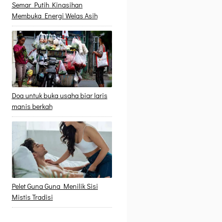
Semar Putih Kinasihan
Membuka Energi Welas Asih
Doa untuk buka usaha biar laris
manis berkah
Pelet Guna Guna Menilik Sisi
Mistis Tradisi