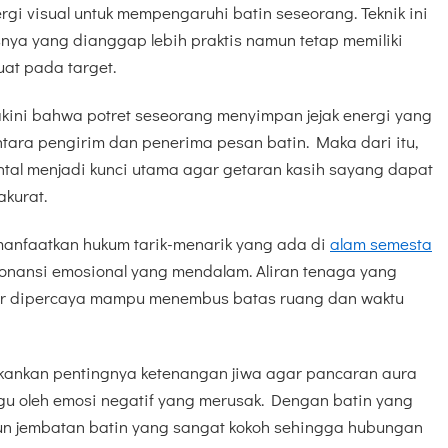
i visual untuk mempengaruhi batin seseorang. Teknik ini
nya yang dianggap lebih praktis namun tetap memiliki
at pada target.
kini bahwa potret seseorang menyimpan jejak energi yang
ara pengirim dan penerima pesan batin. Maka dari itu,
al menjadi kunci utama agar getaran kasih sayang dapat
kurat.
manfaatkan hukum tarik-menarik yang ada di
alam semesta
onansi emosional yang mendalam. Aliran tenaga yang
ar dipercaya mampu menembus batas ruang dan waktu
nekankan pentingnya ketenangan jiwa agar pancaran aura
gu oleh emosi negatif yang merusak. Dengan batin yang
n jembatan batin yang sangat kokoh sehingga hubungan