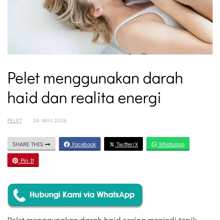
Pelet menggunakan darah
haid dan realita energi
PELET
·
28 MAY 2026
SHARE THIS
Facebook
Twitter/X
WhatsApp
Pin It
Pelet menggunakan darah haid sering menjadi topik