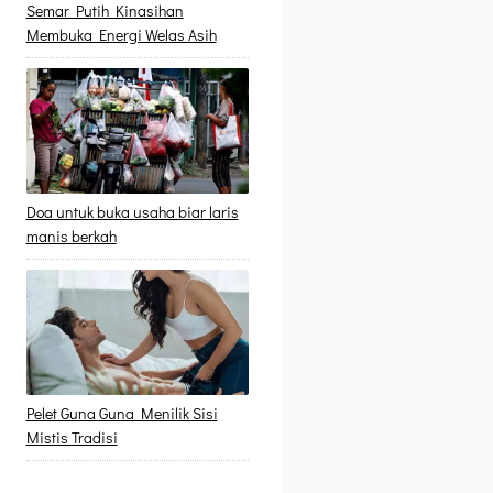
Semar Putih Kinasihan
Membuka Energi Welas Asih
Doa untuk buka usaha biar laris
manis berkah
Pelet Guna Guna Menilik Sisi
Mistis Tradisi