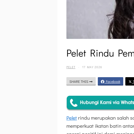
Pelet Rindu P
PELET
·
17 MAY 2026
SHARE THIS
Facebook
T
Pelet
rindu merupakan salah sa
memperkuat ikatan batin anta
energi positif ini demi menj