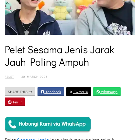
Pelet Sesama Jenis Jarak
Jauh Paling Ampuh
PELET
·
30 MARCH 2025
SHARE THIS
Facebook
Twitter/X
WhatsApp
Pin It
Pelet
Sesama Jenis
jarak jauh merupakan teknik