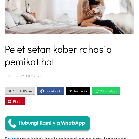
Pelet setan kober rahasia
pemikat hati
PELET
·
21 MAY 2026
SHARE THIS
Facebook
Twitter/X
WhatsApp
Pin It
Pelet
setan kober hadir sebagai salah satu fenomena