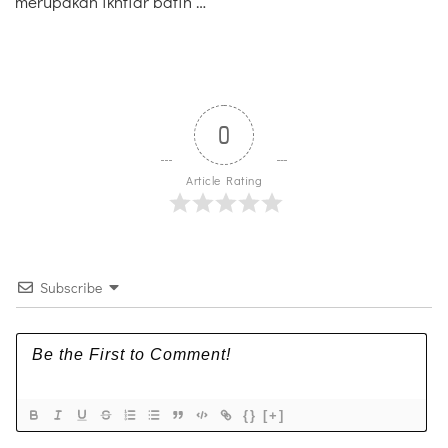
merupakan ikhtiar batin …
0
Article Rating
Subscribe
{}
[+]