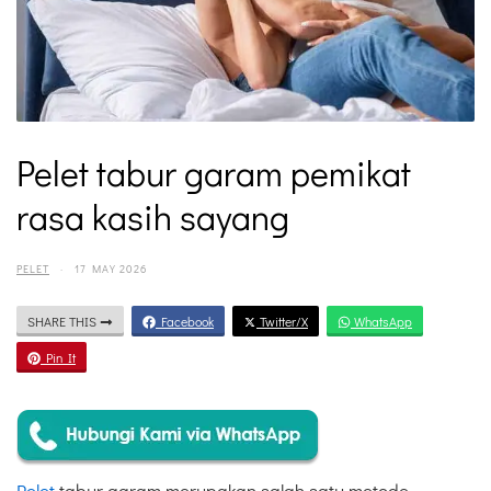
Pelet tabur garam pemikat
rasa kasih sayang
PELET
·
17 MAY 2026
SHARE THIS
Facebook
Twitter/X
WhatsApp
Pin It
Pelet
tabur garam merupakan salah satu metode