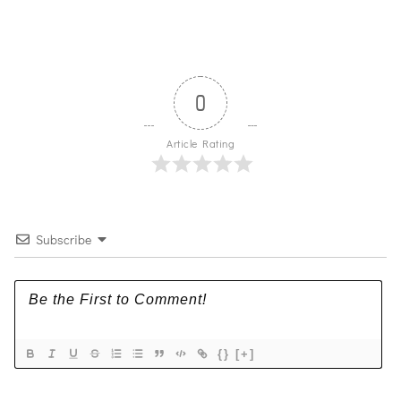
0
Article Rating
Subscribe
{}
[+]