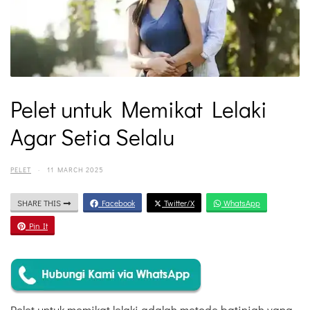
Pelet untuk Memikat Lelaki
Agar Setia Selalu
PELET
·
11 MARCH 2025
SHARE THIS
Facebook
Twitter/X
WhatsApp
Pin It
Pelet untuk memikat lelaki adalah metode batiniah yang