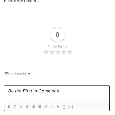
bicarakan dalam …
0
Article Rating
Subscribe
{}
[+]