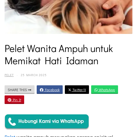
Pelet Wanita Ampuh untuk
Memikat Hati Idaman
PELET
·
25 MARCH 2025
SHARE THIS
Facebook
Twitter/X
WhatsApp
Pin It
Pelet
wanita ampuh merupakan sarana spiritual