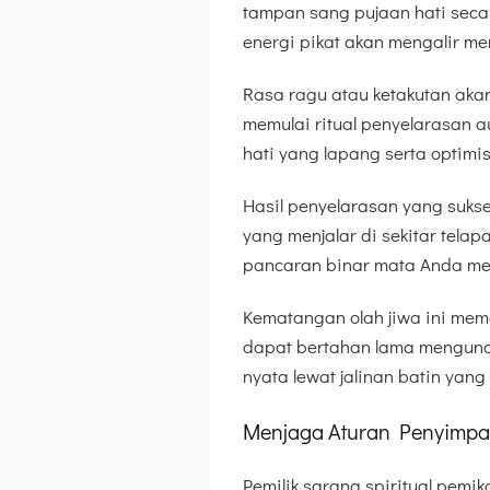
tampan sang pujaan hati secar
energi pikat akan mengalir me
Rasa ragu atau ketakutan aka
memulai ritual penyelarasan au
hati yang lapang serta optim
Hasil penyelarasan yang suks
yang menjalar di sekitar telap
pancaran binar mata Anda men
Kematangan olah jiwa ini me
dapat bertahan lama mengunc
nyata lewat jalinan batin yang
Menjaga Aturan Penyimp
Pemilik sarana spiritual pemi