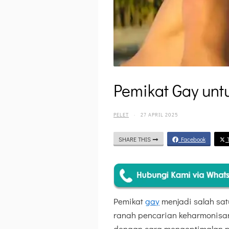
Pemikat Gay unt
PELET
·
27 APRIL 2025
SHARE THIS
Facebook
T
Pemikat
gay
menjadi salah sat
ranah pencarian keharmonisan
dengan cara mengoptimalan p