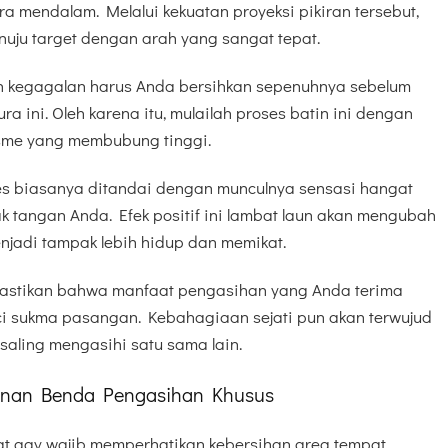
a mendalam. Melalui kekuatan proyeksi pikiran tersebut,
nuju target dengan arah yang sangat tepat.
n kegagalan harus Anda bersihkan sepenuhnya sebelum
ra ini. Oleh karena itu, mulailah proses batin ini dengan
isme yang membubung tinggi.
es biasanya ditandai dengan munculnya sensasi hangat
ak tangan Anda. Efek positif ini lambat laun akan mengubah
jadi tampak lebih hidup dan memikat.
mastikan bahwa manfaat pengasihan yang Anda terima
i sukma pasangan. Kebahagiaan sejati pun akan terwujud
 saling mengasihi satu sama lain.
anan Benda Pengasihan Khusus
kat gay wajib memperhatikan kebersihan area tempat