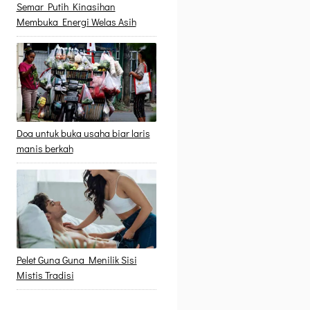
Semar Putih Kinasihan
Membuka Energi Welas Asih
Doa untuk buka usaha biar laris
manis berkah
Pelet Guna Guna Menilik Sisi
Mistis Tradisi