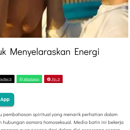
uk Menyelaraskan Energi
witter/X
WhatsApp
Pin It
u pembahasan spiritual yang menarik perhatian dalam
 hubungan asmara homoseksual. Media batin ini bekerja
ancaran aura pesona dari dalam diri seseorang secara