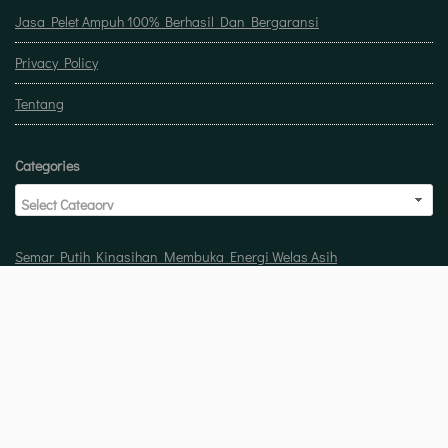
Jasa Pelet Ampuh 100% Berhasil Dan Bergaransi
Privacy Policy
Tentang
Categories
Semar Putih Kinasihan Membuka Energi Welas Asih
Doa untuk buka usaha biar laris manis berkah
Pelet Guna Guna Menilik Sisi Mistis Tradisi
Copyright © 2026 Jasa pelet ampuh 100% berhasil dan bergaransi