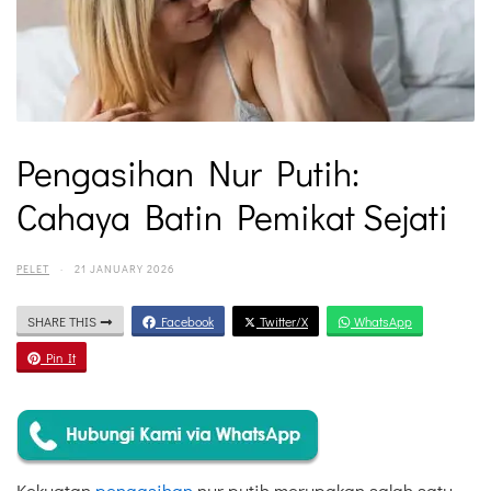
Pengasihan Nur Putih:
Cahaya Batin Pemikat Sejati
PELET
·
21 JANUARY 2026
SHARE THIS
Facebook
Twitter/X
WhatsApp
Pin It
Kekuatan
pengasihan
nur putih merupakan salah satu