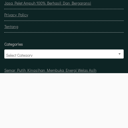
Jasa Pelet Ampuh 100% Berhasil Dan Bergaransi
Privacy Policy
Tentang
Categories
Semar Putih Kinasihan Membuka Energi Welas Asih
Doa untuk buka usaha biar laris manis berkah
Pelet Guna Guna Menilik Sisi Mistis Tradisi
Copyright © 2026 Jasa pelet ampuh 100% berhasil dan bergaransi