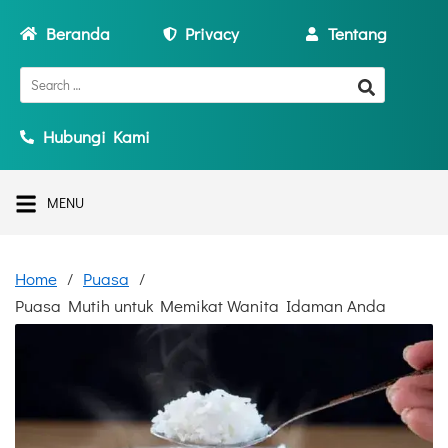
Beranda
Privacy
Tentang
Hubungi Kami
MENU
Home
Puasa
Puasa Mutih untuk Memikat Wanita Idaman Anda