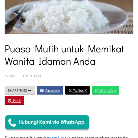
Puasa Mutih untuk Memikat
Wanita Idaman Anda
PUASA
·
3 MAY 2025
SHARE THIS
Facebook
Twitter/X
WhatsApp
Pin It
Puasa mutih untuk
memikat
wanita merupakan metode