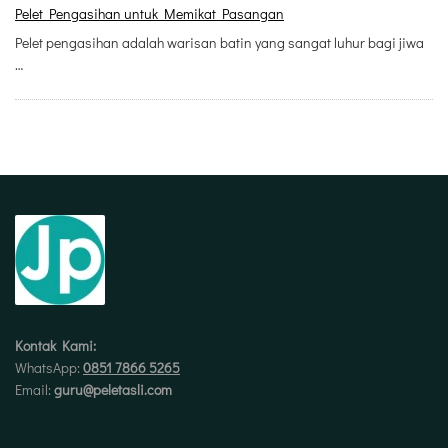
Pelet Pengasihan untuk Memikat Pasangan
Pelet pengasihan adalah warisan batin yang sangat luhur bagi jiwa
…
Kontak Kami:
WhatsApp:
0851 7866 5265
Email:
guru@peletasli.com