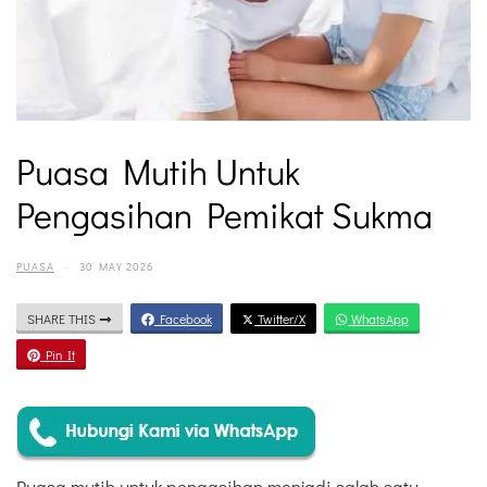
Puasa Mutih Untuk
Pengasihan Pemikat Sukma
PUASA
·
30 MAY 2026
SHARE THIS
Facebook
Twitter/X
WhatsApp
Pin It
Puasa mutih untuk pengasihan menjadi salah satu