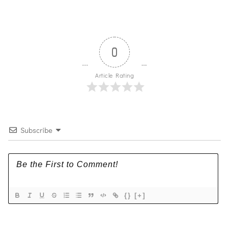
0
Article Rating
Subscribe
{}
[+]