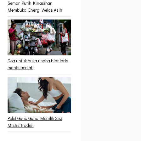
Semar Putih Kinasihan
Membuka Energi Welas Asih
Doa untuk buka usaha biar laris
manis berkah
Pelet Guna Guna Menilik Sisi
Mistis Tradisi