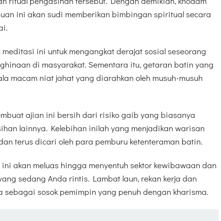
n ritual pengasihan tersebut. Dengan demikian, khodam
uan ini akan sudi memberikan bimbingan spiritual secara
i.
 meditasi ini untuk mengangkat derajat sosial seseorang
hinaan di masyarakat. Sementara itu, getaran batin yang
la macam niat jahat yang diarahkan oleh musuh-musuh
mbuat ajian ini bersih dari risiko gaib yang biasanya
ihan lainnya. Kelebihan inilah yang menjadikan warisan
ri dan terus dicari oleh para pemburu ketenteraman batin.
an ini akan meluas hingga menyentuh sektor kewibawaan dan
yang sedang Anda rintis. Lambat laun, rekan kerja dan
 sebagai sosok pemimpin yang penuh dengan kharisma.