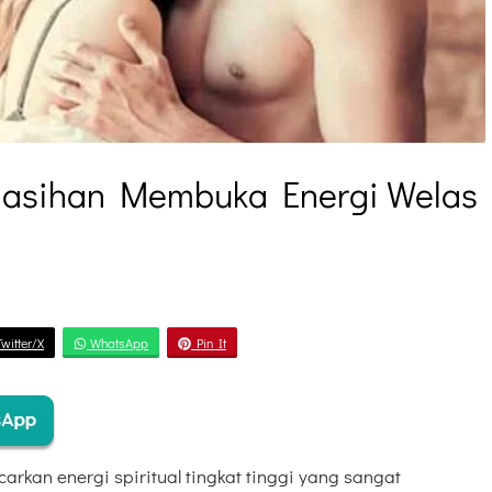
nasihan Membuka Energi Welas
witter/X
WhatsApp
Pin It
rkan energi spiritual tingkat tinggi yang sangat