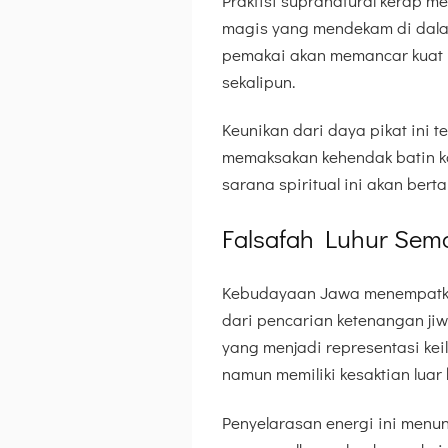
Praktisi supranatural kerap 
magis yang mendekam di dala
pemakai akan memancar kuat 
sekalipun.
Keunikan dari daya pikat ini t
memaksakan kehendak batin ko
sarana spiritual ini akan ber
Falsafah Luhur Sema
Kebudayaan Jawa menempatkan
dari pencarian ketenangan ji
yang menjadi representasi ke
namun memiliki kesaktian luar 
Penyelarasan energi ini menun