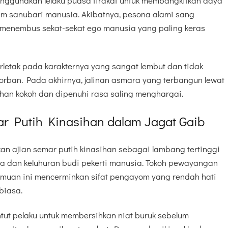
menggunakan lelaku puasa tirakat untuk membangkitkan daya
m sanubari manusia. Akibatnya, pesona alami sang
menembus sekat-sekat ego manusia yang paling keras
erletak pada karakternya yang sangat lembut dan tidak
rban. Pada akhirnya, jalinan asmara yang terbangun lewat
tahan kokoh dan dipenuhi rasa saling menghargai.
r Putih Kinasihan dalam Jagat Gaib
 ajian semar putih kinasihan sebagai lambang tertinggi
wa dan keluhuran budi pekerti manusia. Tokoh pewayangan
ilmuan ini mencerminkan sifat pengayom yang rendah hati
biasa.
tut pelaku untuk membersihkan niat buruk sebelum