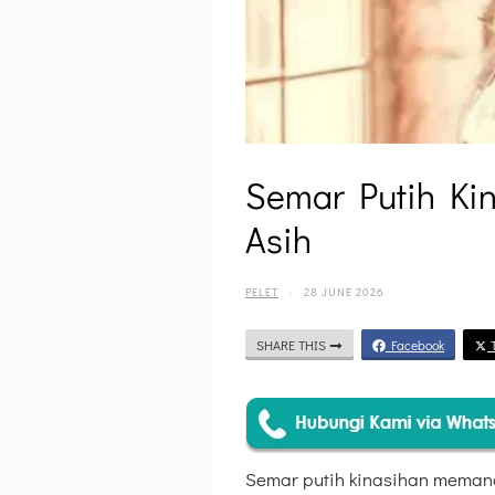
Semar Putih Ki
Asih
PELET
·
28 JUNE 2026
SHARE THIS
Facebook
T
Semar putih kinasihan memanca