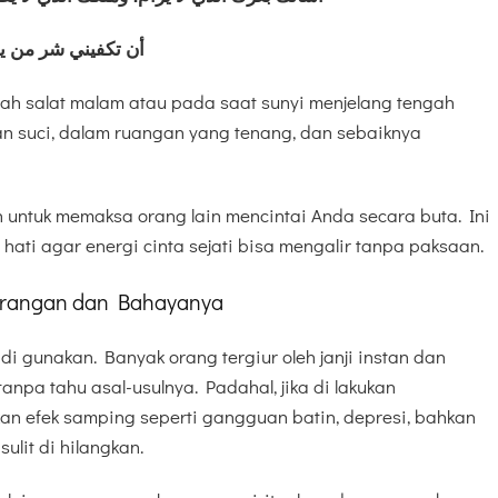
أن تكفيني شر من يؤ
lah salat malam atau pada saat sunyi menjelang tengah
 suci, dalam ruangan yang tenang, dan sebaiknya
 untuk memaksa orang lain mencintai Anda secara buta. Ini
ati agar energi cinta sejati bisa mengalir tanpa paksaan.
arangan dan Bahayanya
di gunakan. Banyak orang tergiur oleh janji instan dan
anpa tahu asal-usulnya. Padahal, jika di lakukan
n efek samping seperti gangguan batin, depresi, bahkan
ulit di hilangkan.