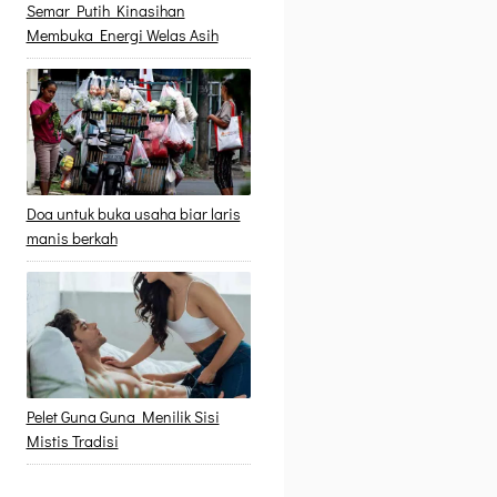
Semar Putih Kinasihan
Membuka Energi Welas Asih
Doa untuk buka usaha biar laris
manis berkah
Pelet Guna Guna Menilik Sisi
Mistis Tradisi