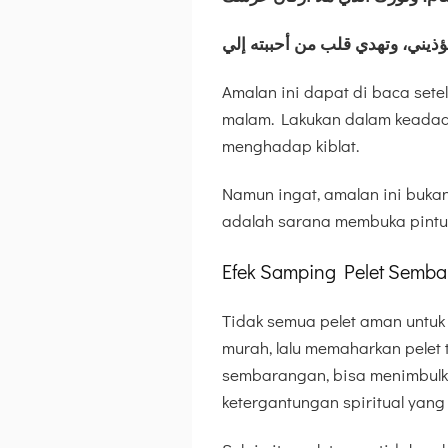
ذيني، وتهدي قلب من أحببته إلي
Amalan ini dapat di baca sete
malam. Lakukan dalam keadaan
menghadap kiblat.
Namun ingat, amalan ini bukan
adalah sarana membuka pintu h
Efek Samping Pelet Semb
Tidak semua pelet aman untuk 
murah, lalu memaharkan pelet t
sembarangan, bisa menimbulka
ketergantungan spiritual yang s