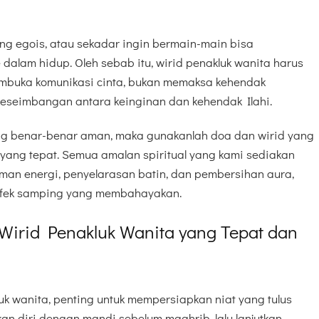
yang egois, atau sekadar ingin bermain-main bisa
dalam hidup. Oleh sebab itu, wirid penakluk wanita harus
embuka komunikasi cinta, bukan memaksa kehendak
 keseimbangan antara keinginan dan kehendak Ilahi.
ng benar-benar aman, maka gunakanlah doa dan wirid yang
a yang tepat. Semua amalan spiritual yang kami sediakan
man energi, penyelarasan batin, dan pembersihan aura,
efek samping yang membahayakan.
irid Penakluk Wanita yang Tepat dan
k wanita, penting untuk mempersiapkan niat yang tulus
kan diri dengan mandi sebelum maghrib, lalu lanjutkan