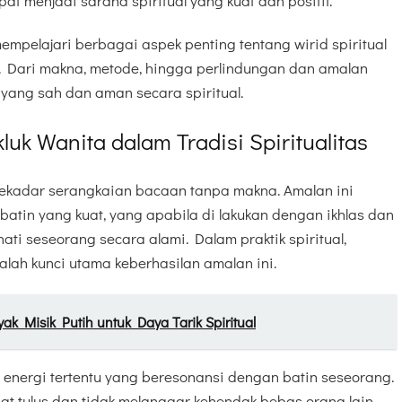
pat menjadi sarana spiritual yang kuat dan positif.
 mempelajari berbagai aspek penting tentang wirid spiritual
a. Dari makna, metode, hingga perlindungan dan amalan
yang sah dan aman secara spiritual.
uk Wanita dalam Tradisi Spiritualitas
sekadar serangkaian bacaan tanpa makna. Amalan ini
atin yang kuat, yang apabila di lakukan dengan ikhlas dan
i seseorang secara alami. Dalam praktik spiritual,
alah kunci utama keberhasilan amalan ini.
 Misik Putih untuk Daya Tarik Spiritual
si energi tertentu yang beresonansi dengan batin seseorang.
iat tulus dan tidak melanggar kehendak bebas orang lain,