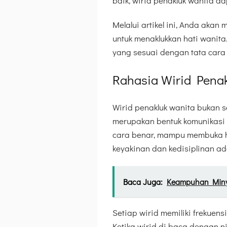
baik, wirid penakluk wanita da
Melalui artikel ini, Anda akan
untuk menaklukkan hati wanit
yang sesuai dengan tata cara 
Rahasia Wirid Penakl
Wirid penakluk wanita bukan 
merupakan bentuk komunikasi b
cara benar, mampu membuka hat
keyakinan dan kedisiplinan ad
Baca Juga:
Keampuhan Minyak
Setiap wirid memiliki frekuen
Ketika wirid di baca dengan n