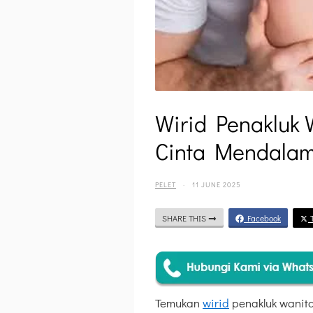
Wirid Penakluk 
Cinta Mendala
PELET
·
11 JUNE 2025
SHARE THIS
Facebook
T
Temukan
wirid
penakluk wanita 