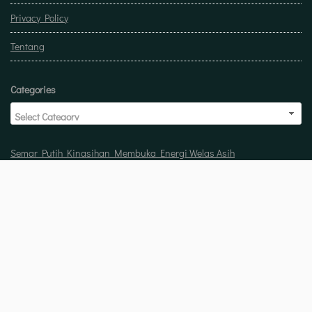
Privacy Policy
Tentang
Categories
Semar Putih Kinasihan Membuka Energi Welas Asih
Doa untuk buka usaha biar laris manis berkah
Pelet Guna Guna Menilik Sisi Mistis Tradisi
Copyright © 2026 Jasa pelet ampuh 100% berhasil dan bergaransi