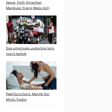
Semar Putih Kinasihan
Membuka Energi Welas Asih
Doa untuk buka usaha biar laris
manis berkah
Pelet Guna Guna Menilik Sisi
Mistis Tradisi