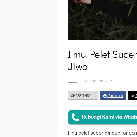
Ilmu Pelet Sup
Jiwa
PELET
·
20 JANUARY 2025
SHARE THIS
Facebook
T
Ilmu pelet super ampuh tanpa