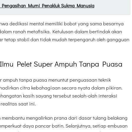
et Pengasihan Murni Penakluk Sukma Manusia
hwa dedikasi mental memiliki bobot yang sama besarnya
l dalam ranah metafisika. Ketulusan dalam bertindak akan
r tetap stabil dan tidak mudah terpengaruh oleh gangguan
Ilmu Pelet Super Ampuh Tanpa Puasa
er ampuh tanpa puasa menuntut penguasaan teknik
adirkan citra kebahagiaan secara nyata dalam pikiran.
hangatan kasih sayang tersebut seolah-olah interaksi
ealitas saat ini.
 membantu mengalirkan prana dari dasar tulang belakang
mperkuat daya pancar batin. Selanjutnya, setiap embusan