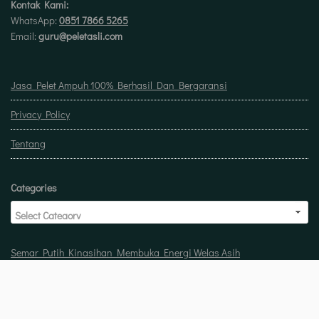
Kontak Kami:
WhatsApp:
0851 7866 5265
Email:
guru@peletasli.com
Jasa Pelet Ampuh 100% Berhasil Dan Bergaransi
Privacy Policy
Tentang
Categories
Semar Putih Kinasihan Membuka Energi Welas Asih
Doa untuk buka usaha biar laris manis berkah
Pelet Guna Guna Menilik Sisi Mistis Tradisi