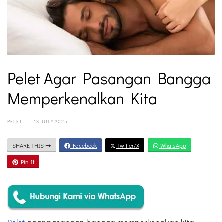
Pelet Agar Pasangan Bangga
Memperkenalkan Kita
PELET
·
13 JULY 2025
SHARE THIS
Facebook
Twitter/X
WhatsApp
Pin It
Pelet
agar pasangan bangga memperkenalkan kita