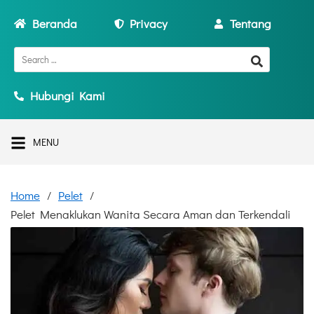
Beranda
Privacy
Tentang
Hubungi Kami
MENU
Home
Pelet
Pelet Menaklukan Wanita Secara Aman dan Terkendali