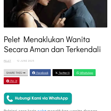
Pelet Menaklukan Wanita
Secara Aman dan Terkendali
PELET
·
12 JUNE 2025
SHARE THIS
Facebook
Twitter/X
WhatsApp
Pin It
Pelajari cara kerja
pelet
menaklukan wanita dengan