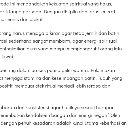
tode ini mengandalkan kekuatan spiritual yang halus,
k tanpa paksaan. Dengan disiplin dan fokus, energi
harmonis dan efektif.
rang harus menjaga pikiran agar tetap jernih dan batin
tasi sederhana sangat membantu agar energi spiritual
ni meningkatkan aura yang mampu mempengaruhi orang lain
 jawab.
 penting dalam proses puasa pelet wanita. Pola makan
pat menjaga stamina dan keseimbangan batin. Tubuh yang
ositif, membuat efek ritual menjadi lebih terasa dan
sabaran dan konsistensi agar hasilnya sesuai harapan.
menimbulkan ketidakseimbangan dan energi negatif. Oleh
a dengan penuh kesadaran adalah kunci utama keberhasilan