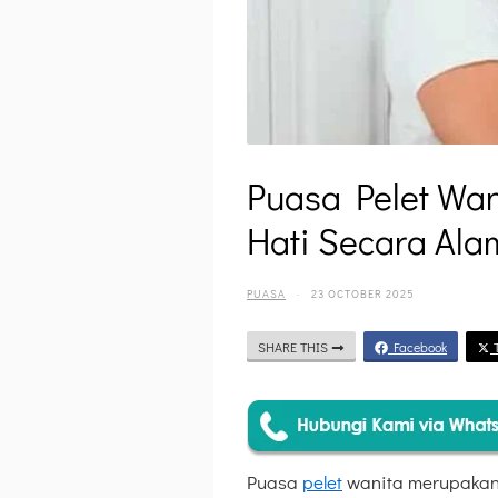
Puasa Pelet Wan
Hati Secara Ala
PUASA
·
23 OCTOBER 2025
SHARE THIS
Facebook
T
Puasa
pelet
wanita merupakan 