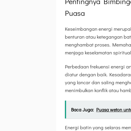
Pentingnya Bimbinga
Puasa
Keseimbangan energi merupaka
benturan atau ketegangan batin
menghambat proses. Memahami
menjaga keselamatan spiritua
Perbedaan frekuensi energi an
diatur dengan baik. Kesadar
yang lancar dan saling mengh
menimbulkan konflik atau ham
Baca Juga:
Puasa weton untu
Energi batin yang selaras me