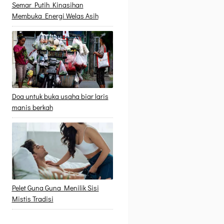
Semar Putih Kinasihan
Membuka Energi Welas Asih
Doa untuk buka usaha biar laris
manis berkah
Pelet Guna Guna Menilik Sisi
Mistis Tradisi